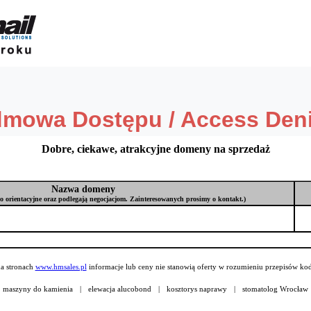
Dobre, ciekawe, atrakcyjne domeny na sprzedaż
Nazwa domeny
o orientacyjne oraz podlegają negocjacjom. Zainteresowanych prosimy o kontakt.)
a stronach
www.hmsales.pl
informacje lub ceny nie stanowią oferty w rozumieniu przepisów ko
maszyny do kamienia
|
elewacja alucobond
|
kosztorys naprawy
|
stomatolog Wrocław