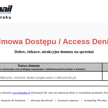
Dobre, ciekawe, atrakcyjne domeny na sprzedaż
Nazwa domeny
o orientacyjne oraz podlegają negocjacjom. Zainteresowanych prosimy o kontakt.)
ałbrzychu i okolicach. Idealny komplet razem z walbrzych.info.pl)
a stronach
www.hmsales.pl
informacje lub ceny nie stanowią oferty w rozumieniu przepisów ko
maszyny do kamienia
|
elewacja alucobond
|
kosztorys naprawy
|
stomatolog Wrocław